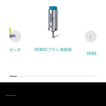
イージーセッタ
XEBECブラシ 表面用
XEBECブ
ー