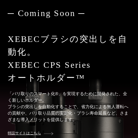
─ Coming Soon ─
XEBECブラシの突出しを自
動化。
XEBEC CPS Series
オートホルダー™
「バリ取りのスマート化®︎」を実現するために開発された、全
く新しいホルダー。
ブラシの突出しを自動化することで、省力化による無人運転へ
の貢献や、バリ取り品質の安定化・ブラシ寿命延長など、さま
ざまな導入メリットを提供します。
特設サイトはこちら