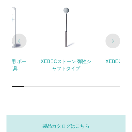
ール専用 ポー
XEBECストーン 弾性シ
XEBECス
回転工具
ャフトタイプ
製品カタログはこちら