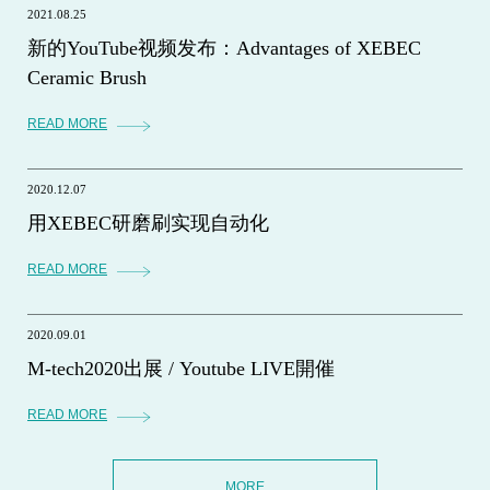
2021.08.25
新的YouTube视频发布：Advantages of XEBEC
Ceramic Brush
READ MORE
2020.12.07
用XEBEC研磨刷实现自动化
READ MORE
2020.09.01
M-tech2020出展 / Youtube LIVE開催
READ MORE
MORE