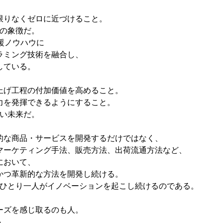
限りなくゼロに近づけること。
その象徴だ。
援ノウハウに
ラミング技術を融合し、
している。
上げ工程の付加価値を高めること。
力を発揮できるようにすること。
たい未来だ。
的な商品・サービスを開発するだけではなく、
マーケティング手法、販売方法、出荷流通方法など、
において、
かつ革新的な方法を開発し続ける。
ーひとり一人がイノベーションを起こし続けるのである。
ーズを感じ取るのも人。
人。