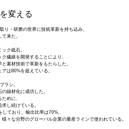
を変える
リ取り・研磨の世界に技術革新を持ち込み、
して来た。
ミック砥石。
ック繊維を開発することにより、
学と素材技術で革新をもたらした。
アは80%を超えている。
Cブラシ。
石の線材化に成功した。
るために、
追求し続けている。
をしており、輸出比率は70%。
、様々な分野のグローバル企業の量産ラインで使われている。