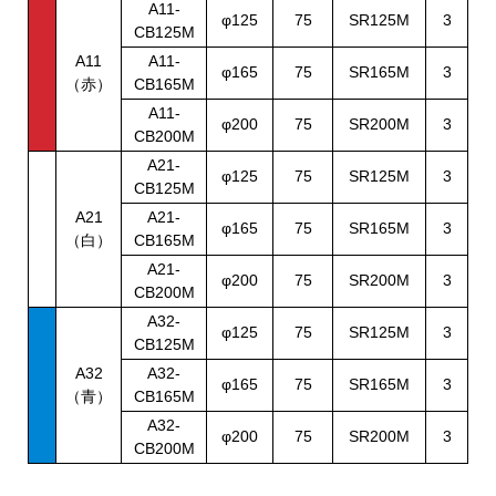
A11-
φ125
75
SR125M
3
CB125M
A11
A11-
φ165
75
SR165M
3
（赤）
CB165M
A11-
φ200
75
SR200M
3
CB200M
A21-
φ125
75
SR125M
3
CB125M
A21
A21-
φ165
75
SR165M
3
（白）
CB165M
A21-
φ200
75
SR200M
3
CB200M
A32-
φ125
75
SR125M
3
CB125M
A32
A32-
φ165
75
SR165M
3
（青）
CB165M
A32-
φ200
75
SR200M
3
CB200M