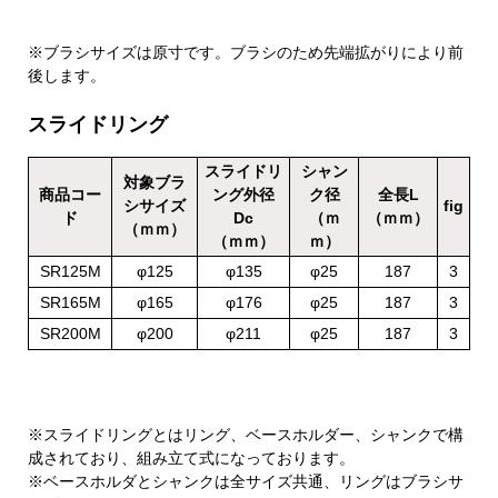
※ブラシサイズは原寸です。ブラシのため先端拡がりにより前
後します。
スライドリング
スライドリ
シャン
対象ブラ
商品コー
ング外径
ク径
全長L
シサイズ
fig
ド
Dc
（ｍ
（ｍｍ）
（ｍｍ）
（ｍｍ）
ｍ）
SR125M
φ125
φ135
φ25
187
3
SR165M
φ165
φ176
φ25
187
3
SR200M
φ200
φ211
φ25
187
3
※スライドリングとはリング、ベースホルダー、シャンクで構
成されており、組み立て式になっております。
※ベースホルダとシャンクは全サイズ共通、リングはブラシサ