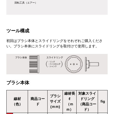
回転工具（エアー）
ツール構成
初回はブラシ本体とスライドリングをそれぞれご購入くださ
い。ブラシ本体にスライドリングを取付けて使用します。
ブラシ本体
線材長
対象スライ
ブラシ
線材
商品コー
ℓ
ドリング
サイズ
fig
（色）
ド
（ｍ
（商品コー
(ｍｍ)
ｍ）
ド）