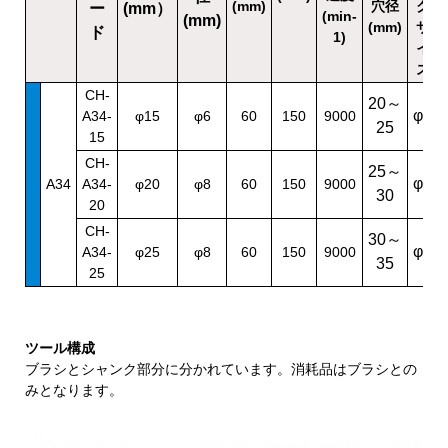
(mm)
穴径
ク
ー
(mm）
(min-
(mm)
(mm)
サ
ド
1)
イ
ズ
CH-
20～
φ6
A34-
φ15
φ6
60
150
9000
25
15
CH-
25～
φ8
A34
A34-
φ20
φ8
60
150
9000
30
20
CH-
30～
φ8
A34-
φ25
φ8
60
150
9000
35
25
ツール構成
ブラシとシャンク部分に分かれています。消耗品はブラシとの
みとなります。