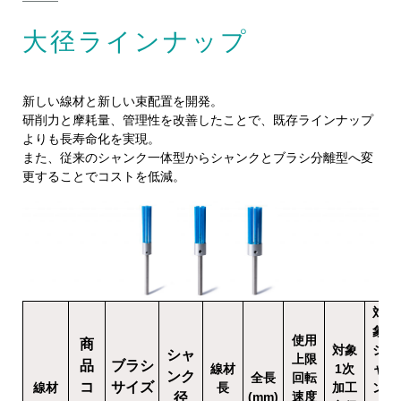
大径ラインナップ
新しい線材と新しい束配置を開発。
研削力と摩耗量、管理性を改善したことで、既存ラインナップ
よりも長寿命化を実現。
また、従来のシャンク一体型からシャンクとブラシ分離型へ変
更することでコストを低減。
対
象
使用
商
対象
シ
シャ
上限
品
ブラシ
線材
1次
ャ
ンク
全長
回転
コ
サイズ
線材
長
加工
ン
(mm)
速度
径