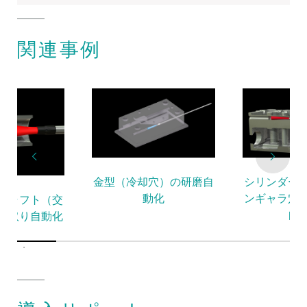
関連事例
金型（冷却穴）の研磨自
シリンダー
動化
ンギャラ穴
シャフト（交
自
リ取り自動化