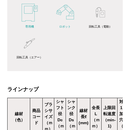
専用機
ロボット
回転工具（電動）
回転工具（エアー）
ラインナップ
シャ
シャ
対象
ブラ
フト
ンク
全長
上限回
1次
商品
シサ
線材
線材
径
径
L
転速度
加工
コー
イズ
長ℓ
（色）
Dc
Ds
（ｍ
（min
-
穴径
ド
（ｍ
(mm)
（ｍ
（ｍ
ｍ）
1
)
（ｍ
ｍ）