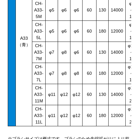
CH-
φ8
A33-
φ5
φ6
φ6
60
130
14000
～
5M
10
CH-
φ8
A33-
φ5
φ6
φ6
60
180
12000
～
5L
10
A33
（青）
CH-
φ10
A33-
φ7
φ8
φ6
60
130
14000
～
7M
14
CH-
φ10
A33-
φ7
φ8
φ8
60
180
12000
～
7L
14
CH-
φ14
A33-
φ11
φ12
φ12
60
130
14000
～
11M
20
CH-
φ14
A33-
φ11
φ12
φ12
60
180
12000
～
11L
20
※ブラシサイズは概寸です。ブラシのため先端拡がりにより前