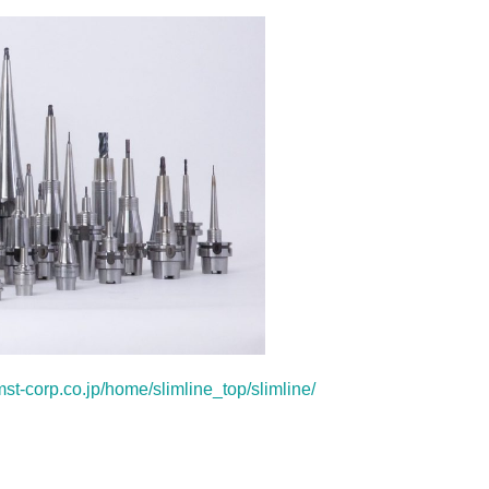
st-corp.co.jp/home/slimline_top/slimline/