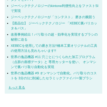
ジーベックテクノロジーのkintone利便性向上をファストSI
で実現
ジーベックテクノロジーが「コンテスト」 磨きの腕競う
【面品位】 ジーベックテクノロジー 「XEBEC裏バリカッ
タ＆パス」
改善事例続出！バリ取りの超・効率化を実現するブラシの
秘密に迫る
XEBECを使用しての磨き方法!!橋本工業オリジナルの工具
の使用方法も見れちゃいます!!
世界の逸品機器 #11 穴ごとにつくられた加工プログラム
（点群の座標データ）と 専用カッターを使い、 オンマシ
ンで裏バリ取り自動化を実現
世界の逸品機器 #9 オンマシンで自動化。バリ取りのコス
トを 3分の1に削減したセラミックファイバー製ブラシ
もっと見る