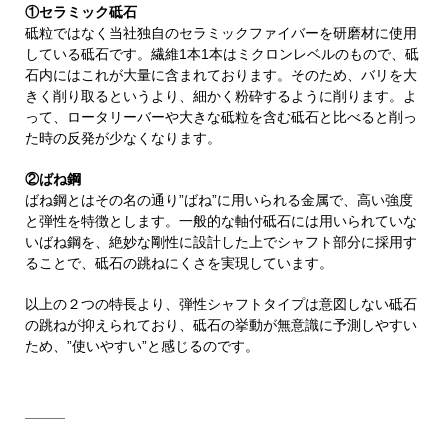
①セラミック砥石
砥粒ではなく当社独自のセラミックファイバーを研磨材に使用
している砥石です。繊維1本1本はミクロンレベルのもので、砥
石内にはこれが大量に含まれております。そのため、バリを大
きく削り取るというより、細かく粉砕するように削ります。よ
って、ロータリーバーや大きな砥粒を含む砥石と比べると削っ
た時の反発が少なくなります。
②ばね鋼
ばね鋼とはその名の通り”ばね”に用いられる金属で、高い強度
と弾性を特徴とします。一般的な軸付砥石には用いられていな
いばね鋼を、絶妙な剛性に設計した上でシャフト部分に採用す
ることで、砥石の跳ねにくさを実現しています。
以上の２つの特長より、弾性シャフトタイプは意図しない砥石
の跳ねが抑えられており、砥石の挙動が無意識に予測しやすい
ため、”使いやすい”と感じるのです。