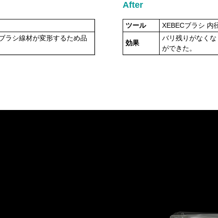
After
ツール
XEBECブラシ 内
ブラシ線材が変形するため品
バリ残りがなくな
効果
ができた。