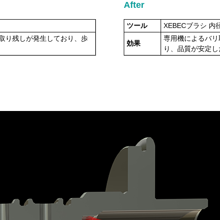
After
ツール
XEBECブラシ 内径
取り残しが発生しており、歩
専用機によるバリ
効果
り、品質が安定し