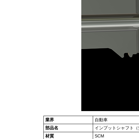
業界
自動車
部品名
インプットシャフト（
材質
SCM