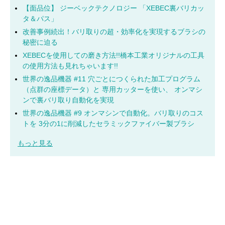
【面品位】 ジーベックテクノロジー 「XEBEC裏バリカッ
タ＆パス」
改善事例続出！バリ取りの超・効率化を実現するブラシの
秘密に迫る
XEBECを使用しての磨き方法!!橋本工業オリジナルの工具
の使用方法も見れちゃいます!!
世界の逸品機器 #11 穴ごとにつくられた加工プログラム
（点群の座標データ）と 専用カッターを使い、 オンマシ
ンで裏バリ取り自動化を実現
世界の逸品機器 #9 オンマシンで自動化。バリ取りのコス
トを 3分の1に削減したセラミックファイバー製ブラシ
もっと見る