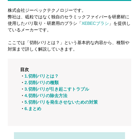
株式会社ジーベックテクノロジーです。
弊社は、砥粒ではなく独自のセラミックファイバーを研磨材に
使用したバリ取り・研磨用のブラシ「
XEBECブラシ
」を提供し
ているメーカーです。
ここでは「切削バリとは？」という基本的な内容から、種類や
対策まで詳しく解説していきます。
目次
・
1.切削バリとは？
・
2.切削バリの種類
・
3.切削バリが引き起こすトラブル
・
4.切削バリの除去方法
・
5.切削バリを発生させないための対策
・
6.まとめ