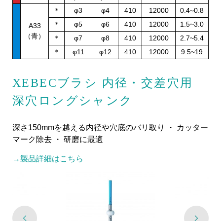
＊
φ3
φ4
410
12000
0.4~0.8
＊
φ5
φ6
410
12000
1.5~3.0
A33
（青）
＊
φ7
φ8
410
12000
2.7~5.4
＊
φ11
φ12
410
12000
9.5~19
XEBECブラシ 内径・交差穴用
深穴ロングシャンク
深さ150mmを越える内径や穴底のバリ取り ・ カッター
マーク除去 ・ 研磨に最適
→製品詳細はこちら