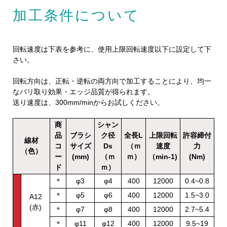
加工条件について
回転速度は下表を参考に、使用上限回転速度以下に設定して下
さい。
回転方向は、正転・逆転の両方向で加工することにより、均一
なバリ取り効果・エッジ品質が得られます。
送り速度は、300mm/minからお試しください。
商
シャン
品
ブラシ
ク径
全長L
上限回転
許容締付
線材
コ
サイズ
Ds
（ｍ
速度
力
（色）
ー
(mm)
（ｍ
ｍ）
（min-1)
(Nm)
ド
ｍ）
＊
φ3
φ4
400
12000
0.4~0.8
＊
φ5
φ6
400
12000
1.5~3.0
A12
(赤)
＊
φ7
φ8
400
12000
2.7~5.4
＊
φ11
φ12
400
12000
9.5~19