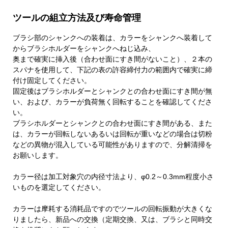
ツールの組立方法及び寿命管理
ブラシ部のシャンクへの装着は、カラーをシャンクへ装着して
からブラシホルダーをシャンクへねじ込み、
奥まで確実に挿入後（合わせ面にすき間がないこと）、２本の
スパナを使用して、下記の表の許容締付力の範囲内で確実に締
付け固定してください。
固定後はブラシホルダーとシャンクとの合わせ面にすき間が無
い、および、カラーが負荷無く回転することを確認してくださ
い。
ブラシホルダーとシャンクとの合わせ面にすき間がある、また
は、カラーが回転しないあるいは回転が重いなどの場合は切粉
などの異物が混入している可能性がありますので、分解清掃を
お願いします。
カラー径は加工対象穴の内径寸法より、φ0.2～0.3mm程度小さ
いものを選定してください。
カラーは摩耗する消耗品ですのでツールの回転振動が大きくな
りましたら、新品への交換（定期交換、又は、ブラシと同時交