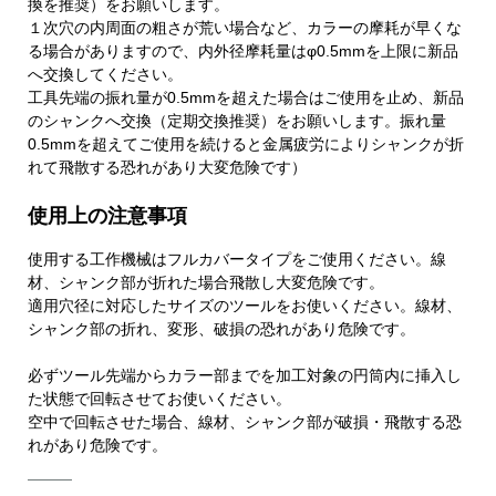
換を推奨）をお願いします。
１次穴の内周面の粗さが荒い場合など、カラーの摩耗が早くな
る場合がありますので、内外径摩耗量はφ0.5mmを上限に新品
へ交換してください。
工具先端の振れ量が0.5mmを超えた場合はご使用を止め、新品
のシャンクへ交換（定期交換推奨）をお願いします。振れ量
0.5mmを超えてご使用を続けると金属疲労によりシャンクが折
れて飛散する恐れがあり大変危険です）
使用上の注意事項
使用する工作機械はフルカバータイプをご使用ください。線
材、シャンク部が折れた場合飛散し大変危険です。
適用穴径に対応したサイズのツールをお使いください。線材、
シャンク部の折れ、変形、破損の恐れがあり危険です。
必ずツール先端からカラー部までを加工対象の円筒内に挿入し
た状態で回転させてお使いください。
空中で回転させた場合、線材、シャンク部が破損・飛散する恐
れがあり危険です。