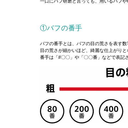
一口にバフ研磨と言っても、用いるバフや
①バフの番手
バフの番手とは、バフの目の荒さを表す数
目の荒さが細かいほど、綺麗な仕上がりと
番手は「#〇〇」や「〇〇番」などで表記