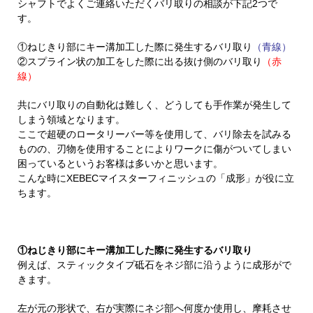
シャフトでよくご連絡いただくバリ取りの相談が下記2つで
す。
①ねじきり部にキー溝加工した際に発生するバリ取り
（青線）
②スプライン状の加工をした際に出る抜け側のバリ取り
（赤
線）
共にバリ取りの自動化は難しく、どうしても手作業が発生して
しまう領域となります。
ここで超硬のロータリーバー等を使用して、バリ除去を試みる
ものの、刃物を使用することによりワークに傷がついてしまい
困っているというお客様は多いかと思います。
こんな時にXEBECマイスターフィニッシュの「成形」が役に立
ちます。
①ねじきり部にキー溝加工した際に発生するバリ取り
例えば、スティックタイプ砥石をネジ部に沿うように成形がで
きます。
左が元の形状で、右が実際にネジ部へ何度か使用し、摩耗させ