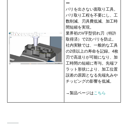
ー
バリを出さない面取り工具。
バリ取り工程を不要にし、工
数削減、刃具費低減、加工時
間短縮を実現。
業界初のV字型切れ刃（特許
取得済）で2次バリを防止。
社内実験では、一般的な工具
の2倍以上の寿命を記録。4枚
刃で高送りが可能になり、加
工時間の短縮に寄与。先端フ
ラット形状により、加工位置
誤差の原因となる先端丸みや
チッピングの影響を低減。
→製品ページは
こちら