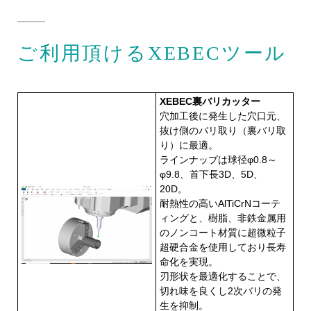
ご利用頂けるXEBECツール
XEBEC裏バリカッター
穴加工後に発生した穴口元、
抜け側のバリ取り（裏バリ取
り）に最適。
ラインナップは球径φ0.8～
φ9.8、首下長3D、5D、
20D。
耐熱性の高いAlTiCrNコーテ
ィングと、樹脂、非鉄金属用
のノンコート材質に超微粒子
超硬合金を使用しており長寿
命化を実現。
刃形状を最適化することで、
切れ味を良くし2次バリの発
生を抑制。