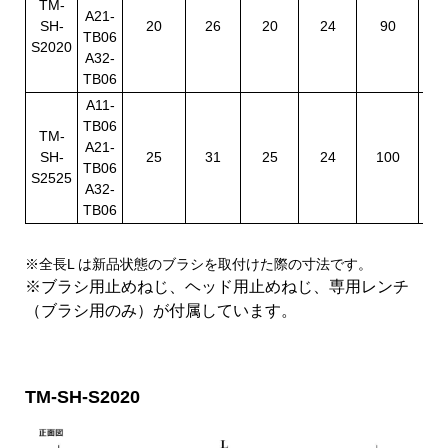
TM-
A21-
SH-
20
26
20
24
90
1
TB06
S2020
A32-
TB06
A11-
TB06
TM-
A21-
SH-
25
31
25
24
100
1
TB06
S2525
A32-
TB06
※全長L は新品状態のブラシを取付けた際の寸法です。
※ブラシ用止めねじ、ヘッド用止めねじ、専用レンチ
（ブラシ用のみ）が付属しています。
TM-SH-S2020