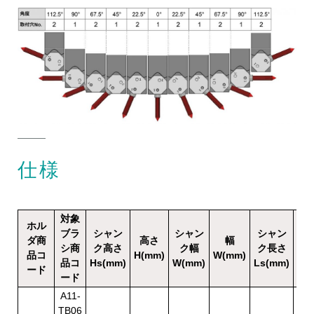
仕様
対象
ホル
ブラ
シャン
シャン
シャン
ダ商
高さ
幅
全
シ商
ク高さ
ク幅
ク長さ
品コ
H(mm)
W(mm)
L(
品コ
Hs(mm)
W(mm)
Ls(mm)
ード
ード
A11-
TB06