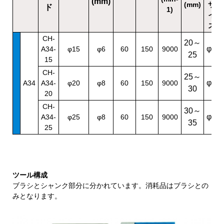
(mm)
(mm)
サ
ド
1)
イ
ズ
CH-
20～
φ6
A34-
φ15
φ6
60
150
9000
25
15
CH-
25～
φ8
A34
A34-
φ20
φ8
60
150
9000
30
20
CH-
30～
φ8
A34-
φ25
φ8
60
150
9000
35
25
ツール構成
ブラシとシャンク部分に分かれています。消耗品はブラシとの
みとなります。