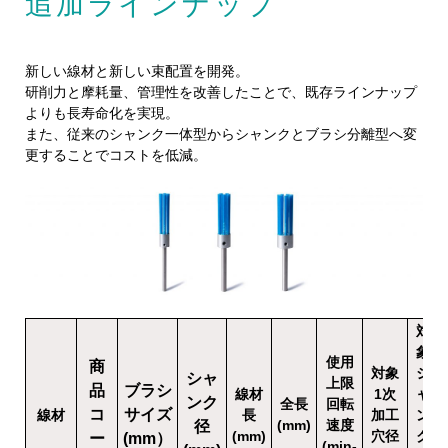
追加ラインナップ
新しい線材と新しい束配置を開発。
研削力と摩耗量、管理性を改善したことで、既存ラインナップ
よりも長寿命化を実現。
また、従来のシャンク一体型からシャンクとブラシ分離型へ変
更することでコストを低減。
対
象
使用
商
対象
シ
シャ
上限
品
ブラシ
線材
1次
ャ
ンク
全長
回転
コ
サイズ
線材
長
加工
ン
(mm)
速度
径
(mm)
穴径
ク
ー
(mm）
(min-