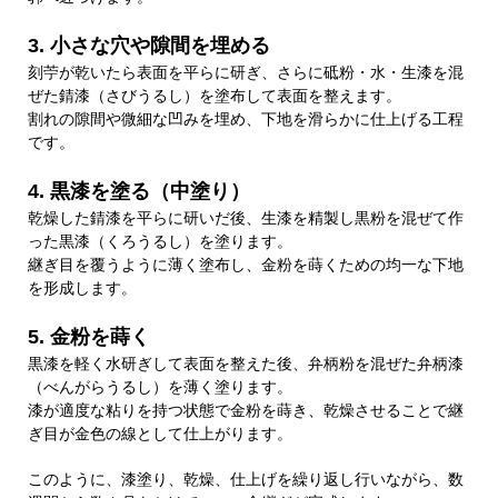
3. 小さな穴や隙間を埋める
刻苧が乾いたら表面を平らに研ぎ、さらに砥粉・水・生漆を混
ぜた錆漆（さびうるし）を塗布して表面を整えます。
割れの隙間や微細な凹みを埋め、下地を滑らかに仕上げる工程
です。
4. 黒漆を塗る（中塗り）
乾燥した錆漆を平らに研いだ後、生漆を精製し黒粉を混ぜて作
った黒漆（くろうるし）を塗ります。
継ぎ目を覆うように薄く塗布し、金粉を蒔くための均一な下地
を形成します。
5. 金粉を蒔く
黒漆を軽く水研ぎして表面を整えた後、弁柄粉を混ぜた弁柄漆
（べんがらうるし）を薄く塗ります。
漆が適度な粘りを持つ状態で金粉を蒔き、乾燥させることで継
ぎ目が金色の線として仕上がります。
このように、漆塗り、乾燥、仕上げを繰り返し行いながら、数