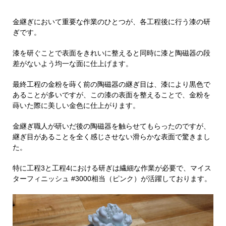
金継ぎにおいて重要な作業のひとつが、各工程後に行う漆の研
ぎです。
漆を研ぐことで表面をきれいに整えると同時に漆と陶磁器の段
差がないよう均一な面に仕上げます。
最終工程の金粉を蒔く前の陶磁器の継ぎ目は、漆により黒色で
あることが多いですが、この漆の表面を整えることで、金粉を
蒔いた際に美しい金色に仕上がります。
金継ぎ職人が研いだ後の陶磁器を触らせてもらったのですが、
継ぎ目があることを全く感じさせない滑らかな表面で驚きまし
た。
特に工程3と工程4における研ぎは繊細な作業が必要で、マイス
ターフィニッシュ #3000相当（ピンク）が活躍しております。