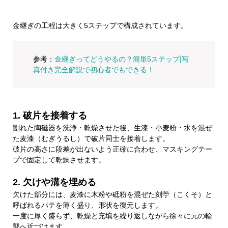
金継ぎの工程は大きく5ステップで構成されています。
参考：
金継ぎってどうやるの？簡単5ステップ|写
真付き完全解説で初心者でもできる！​
1. 破片を接着する
割れた陶磁器を洗浄・乾燥させた後、生漆・小麦粉・水を混ぜ
た麦漆（むぎうるし）で破片同士を接着します。
破片の高さに段差が出ないよう正確に合わせ、マスキングテー
プで固定して乾燥させます。
2. 欠けや溝を埋める
欠けた部分には、麦漆に木粉や砥粉を混ぜた刻苧（こくそ）と
呼ばれるパテを薄く盛り、形状を復元します。
一度に厚く盛らず、乾燥と充填を繰り返しながら徐々に元の輪
郭へ近づけます。