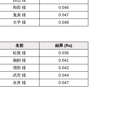
西山 様
和田 様
0.046
鬼束 様
0.047
大平 様
0.048
名前
結果 (Ra)
松尾 様
0.035
鵜飼 様
0.041
増田 様
0.042
武市 様
0.044
永井 様
0.047