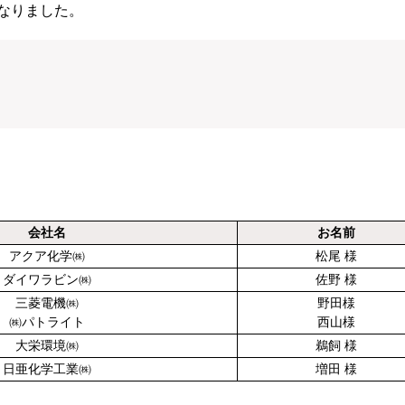
なりました。
会社名
お名前
アクア化学㈱
松尾 様
ダイワラビン㈱
佐野 様
三菱電機㈱
野田様
㈱パトライト
西山様
大栄環境㈱
鵜飼 様
日亜化学工業㈱
増田 様