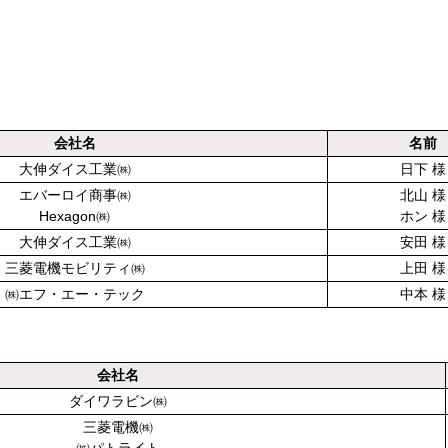
会社名
名前
大伸ダイス工業㈱
日下 様
エバーロイ商事㈱
北山 様
Hexagon㈱
ホン 様
大伸ダイス工業㈱
安田 様
三菱電機モビリティ㈱
上田 様
㈱エフ・エー・テック
中本 様
会社名
ダイワラビン㈱
三菱電機㈱