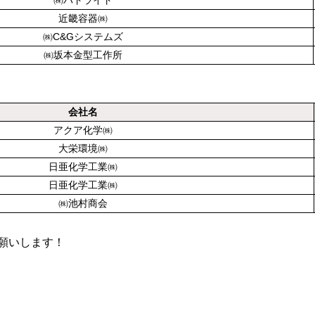
㈱パトライト
近畿容器㈱
㈱C&Gシステムズ
㈱坂本金型工作所
会社名
アクア化学㈱
大栄環境㈱
日亜化学工業㈱
日亜化学工業㈱
㈱池村商会
願いします！