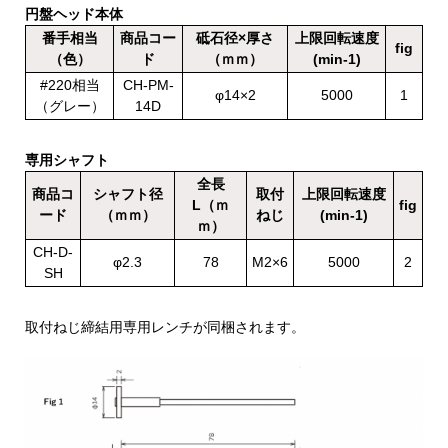
円盤ヘッド本体
番手相当
商品コー
砥石径×厚さ
上限回転速度
fig
（色）
ド
（ｍｍ）
(min-1)
#220相当
CH-PM-
φ14×2
5000
1
（グレー）
14D
専用シャフト
全長
商品コ
シャフト径
取付
上限回転速度
L（ｍ
fig
ード
（ｍｍ）
ねじ
(min-1)
ｍ）
CH-D-
φ2.3
78
M2×6
5000
2
SH
取付ねじ締結用専用レンチが同梱されます。