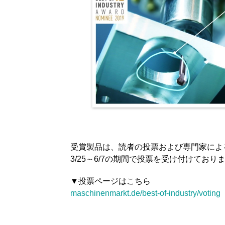
受賞製品は、読者の投票および専門家によ
3/25～6/7の期間で投票を受け付けてお
▼投票ページはこちら
maschinenmarkt.de/best-of-industry/voting