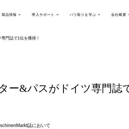
製品情報
導入サポート
バリ取りを学ぶ
会社概要
ツ専門誌で1位を獲得！
ッター&パスがドイツ専門誌
inenMarkt誌において