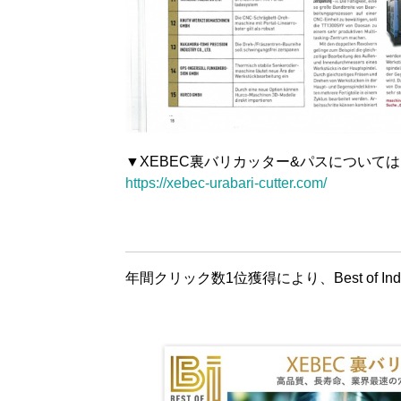
▼XEBEC裏バリカッター&パスについて
https://xebec-urabari-cutter.com/
年間クリック数1位獲得により、Best of In