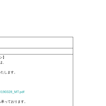
ン】
は、
いたします。
3/190328_MT.pdf
も承っております。