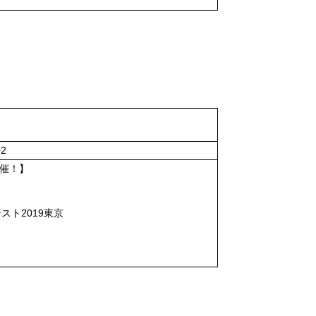
2
開催！】
！
ト2019東京