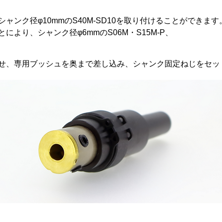
、シャンク径φ10mmのS40M-SD10を取り付けることができます
より、シャンク径φ6mmのS06M・S15M-P、
せ、専用ブッシュを奥まで差し込み、シャンク固定ねじをセッ