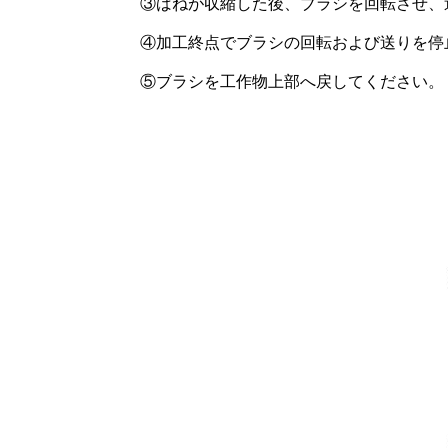
③ばねが収縮した後、ブラシを回転させ、
④加工終点でブラシの回転および送りを停
⑤ブラシを工作物上部へ戻してください。