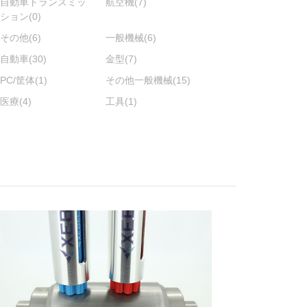
自動車トランスミッ
航空機
(7)
ション
(0)
その他
(6)
一般機械
(6)
自動車
(30)
金型
(7)
PC/筐体
(1)
その他一般機械
(15)
医療
(4)
工具
(1)