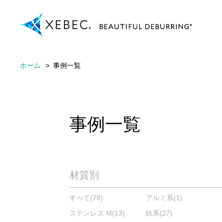
ホーム
事例一覧
事例一覧
材質別
すべて
(78)
アルミ系
(1)
ステンレス M
(13)
鉄系
(27)