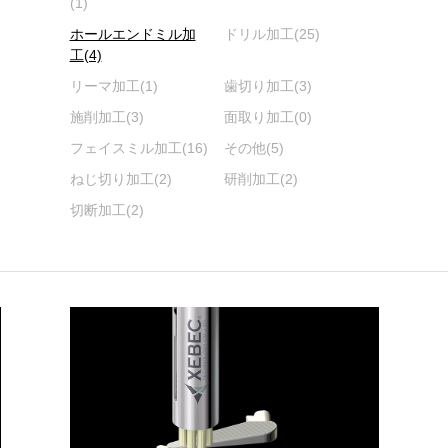
(1)
ホールエンドミル加
ドリル加工
(25)
工
(4)
リーマ加工
(1)
歯切り加工
(3)
施削加工
(3)
面取り加工
(0)
フェイスミル加工
(16)
その他
(5)
ねじ切り加工
(2)
研削加工
(2)
切断加工
(2)