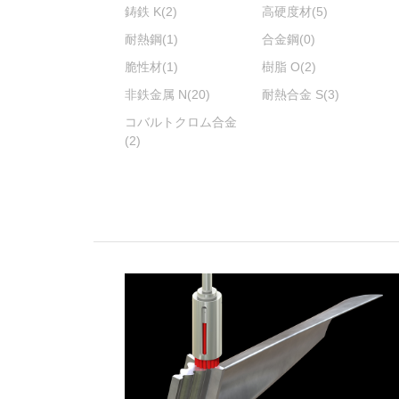
鋳鉄 K
(2)
高硬度材
(5)
耐熱鋼
(1)
合金鋼
(0)
脆性材
(1)
樹脂 O
(2)
非鉄金属 N
(20)
耐熱合金 S
(3)
コバルトクロム合金
(2)