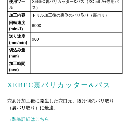
使用ツー
XEBEC裏バリカッター&パス（XC-58-A+専用パ
ル
ス）
加工内容
ドリル加工後の裏側のバリ取り（裏バリ）
回転速度
6000
(min-1)
送り速度
900
(mm/min)
切込み量
(mm)
加工時間
(sec)
XEBEC裏バリカッター&パス
穴あけ加工後に発生した穴口元、抜け側のバリ取り
（裏バリ取り）に最適。
→製品詳細はこちら