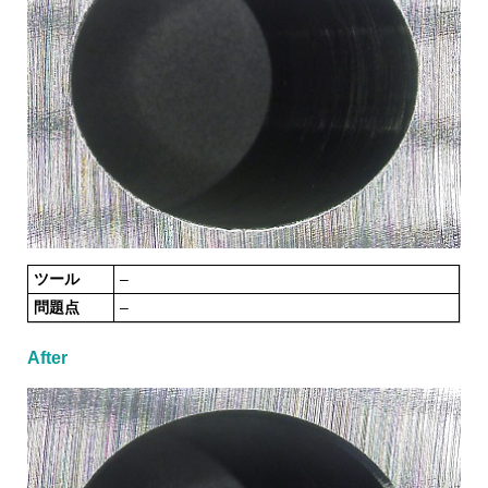
ツール
–
問題点
–
After