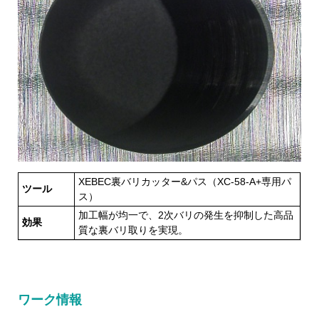
XEBEC裏バリカッター&パス（XC-58-A+専用パ
ツール
ス）
加工幅が均一で、2次バリの発生を抑制した高品
効果
質な裏バリ取りを実現。
ワーク情報