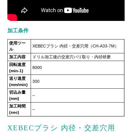
加工条件
使用ツー
XEBECブラシ 内径・交差穴用（CH-A33-7M）
ル
加工内容
ドリル加工後の交差穴バリ取り・内径研磨
回転速度
8000
(min-1)
送り速度
300
(mm/min)
切込み量
–
(mm)
加工時間
–
(sec)
XEBECブラシ 内径・交差穴用