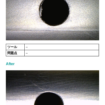
ツール
–
問題点
–
After