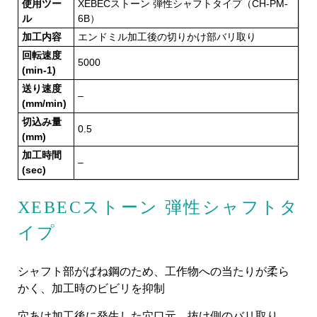
使用ツー
XEBECストーン 弾性シャフトタイプ（CH-PM-
ル
6B）
加工内容
エンドミル加工後の切りかけ部バリ取り
回転速度
5000
(min-1)
送り速度
–
(mm/min)
切込み量
0.5
(mm)
加工時間
–
(sec)
XEBECストーン 弾性シャフトタ
イプ
シャフト部がばね鋼のため、工作物への当たりが柔ら
かく、加工時のビビリを抑制
穴あけ加工後に発生した穴口元、抜け側のバリ取り