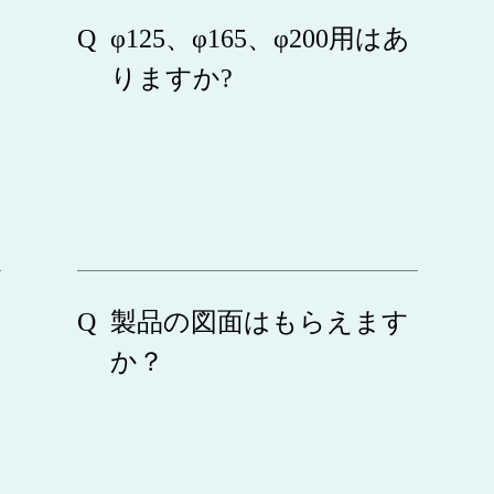
φ125、φ165、φ200用はあ
りますか?
製品の図面はもらえます
か？