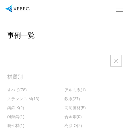
事例一覧
材質別
すべて
(78)
アルミ系
(1)
ステンレス M
(13)
鉄系
(27)
鋳鉄 K
(2)
高硬度材
(5)
耐熱鋼
(1)
合金鋼
(0)
脆性材
(1)
樹脂 O
(2)