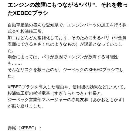
エンジンの故障にもつながる“バリ”。それを救っ
たXEBECブラシ
自動車産業の盛んな愛知県で、エンジンパーツの加工を行う株
式会社杉浦鉄工所。
加工はどんどん複雑化しており、そのために出るバリ（※金属
表面にできるささくれのようなもの）が課題となっていまし
た。
場合によっては、バリが原因でエンジンが故障する可能性
も……。
そんなリスクを救ったのが、ジーベックのXEBECブラシでし
た。
XEBECブラシを導入した理由や、使用後の効果などについて、
杉浦鉄工所の杉浦竜基（すぎうらたつき）社長と、
ジーベック営業部マネージャーの赤尾友和（あかおともかず）
が振り返りました。
赤尾（XEBEC）：