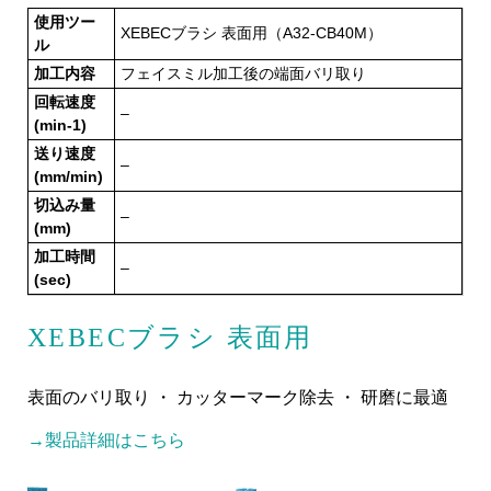
使用ツー
XEBECブラシ 表面用（A32-CB40M）
ル
加工内容
フェイスミル加工後の端面バリ取り
回転速度
–
(min-1)
送り速度
–
(mm/min)
切込み量
–
(mm)
加工時間
–
(sec)
XEBECブラシ 表面用
表面のバリ取り ・ カッターマーク除去 ・ 研磨に最適
→製品詳細はこちら