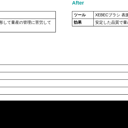
After
ツール
XEBECブラシ 表面
形して量産の管理に苦労して
効果
安定した品質で量