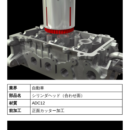
業界
自動車
部品名
シリンダヘッド（合わせ面）
材質
ADC12
前加工
正面カッター加工