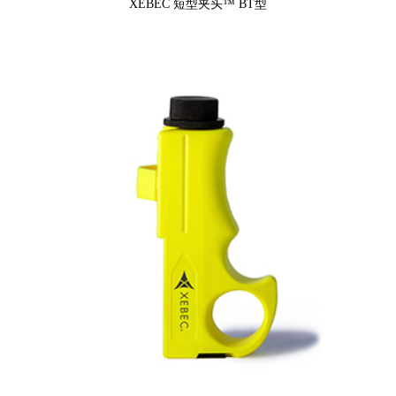
XEBEC 短型夹头™ BT型